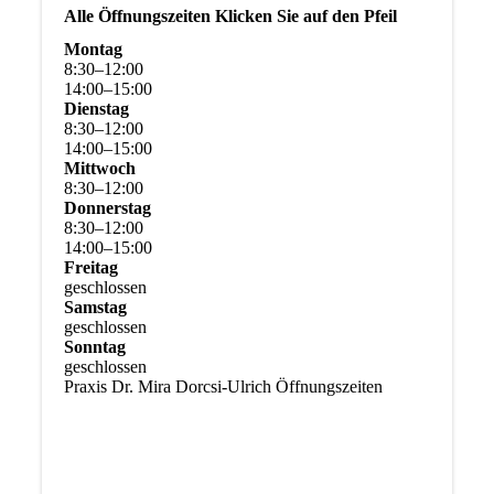
Alle Öffnungszeiten Klicken Sie auf den Pfeil
Montag
8
:
30
–
12
:
00
14
:
00
–
15
:
00
Dienstag
8
:
30
–
12
:
00
14
:
00
–
15
:
00
Mittwoch
8
:
30
–
12
:
00
Donnerstag
8
:
30
–
12
:
00
14
:
00
–
15
:
00
Freitag
geschlossen
Samstag
geschlossen
Sonntag
geschlossen
Praxis Dr. Mira Dorcsi-Ulrich Öffnungszeiten